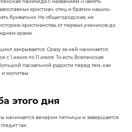
еленская панихида с названием «Память
авославных христиан, отец и братии наших».
ать буквально. Не общегородская, не
сторию христианства, от первых учеников до
седнем храме.
икл закрывается. Сразу за ней начинается
я с 1 июня по 11 июля. То есть Вселенская
большой пасхальной радости перед тем, как
 и молитвы.
ба этого дня
ты начинается вечером пятницы и завершается
глядит так: