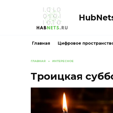
Перейти
к
содержанию
HubNets
Главная
Цифровое пространств
ГЛАВНАЯ
»
ИНТЕРЕСНОЕ
Троицкая суббо