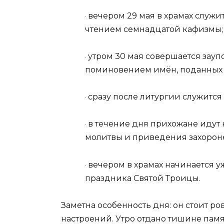
вечером 29 мая в храмах служи
·
чтением семнадцатой кафизмы;
утром 30 мая совершается зауп
·
поминовением имён, поданных в
сразу после литургии служится
·
в течение дня прихожане идут 
·
молитвы и приведения захорон
вечером в храмах начинается 
·
праздника Святой Троицы.
Заметна особенность дня: он стоит р
настроений. Утро отдано тишине памя