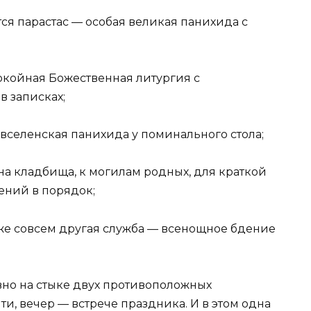
тся парастас — особая великая панихида с
окойная Божественная литургия с
 записках;
 вселенская панихида у поминального стола;
на кладбища, к могилам родных, для краткой
ений в порядок;
уже совсем другая служба — всенощное бдение
овно на стыке двух противоположных
ти, вечер — встрече праздника. И в этом одна