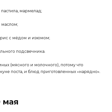
 пастила, мармелад;
 маслом;
 рис с мёдом и изюмом;
ального подсвечника.
ных (мясного и молочного), потому что
нуне поста, и блюд приготовленных «нарядно».
0 мая